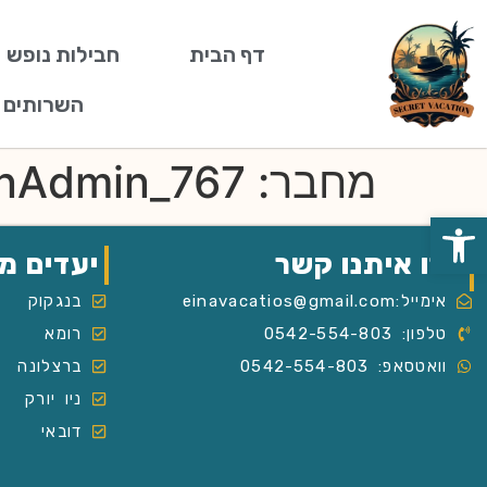
דף הבית
חבילות נופש
השרותים 
מחבר:
onAdmin_767
פתח סרגל נגישות
צרו איתנו קשר
יעדים מ
אימייל:einavacatios@gmail.com
בנגקוק
טלפון: 0542-554-803
רומא
וואטסאפ: 0542-554-803
ברצלונה
ניו יורק
דובאי